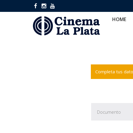
HOME
CINES
CA
HOME
Completa tus datos