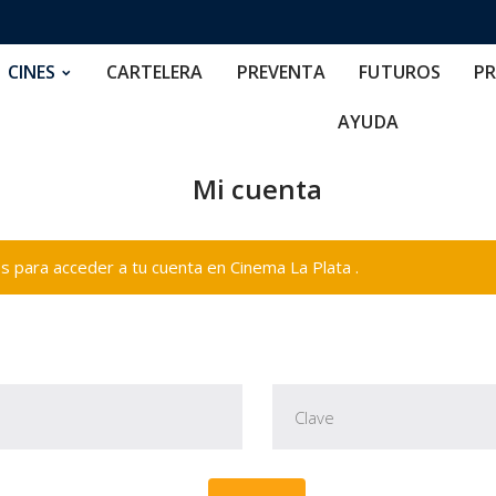
RTELERA
PREVENTA
FUTUROS
PRECIOS
NOS
CINES
CARTELERA
PREVENTA
FUTUROS
PR
AYUDA
Mi cuenta
 para acceder a tu cuenta en Cinema La Plata .