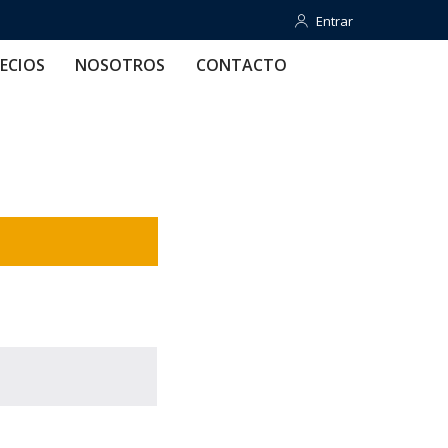
Entrar
Entrar
OTROS
CONTACTO
AYUDA
ECIOS
NOSOTROS
CONTACTO