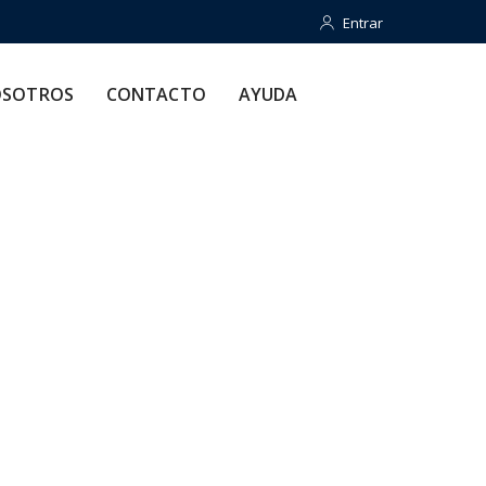
Entrar
Entrar
CONTACTO
AYUDA
SOTROS
CONTACTO
AYUDA