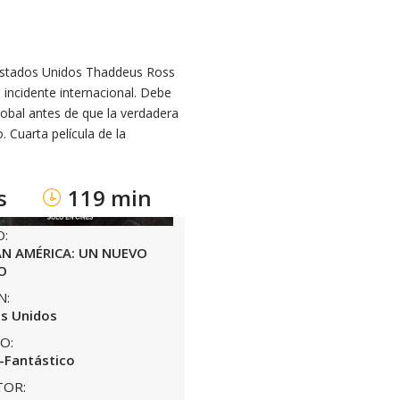
e Estados Unidos Thaddeus Ross
incidente internacional. Debe
lobal antes de que la verdadera
 Cuarta película de la
s
119 min
O:
ÁN AMÉRICA: UN NUEVO
O
N:
s Unidos
O:
-Fantástico
TOR: