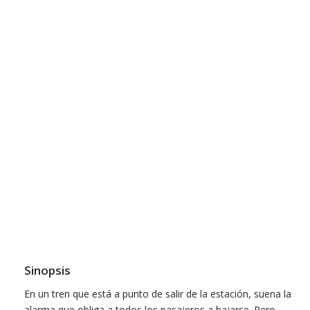
Sinopsis
En un tren que está a punto de salir de la estación, suena la
alarma que obliga a todos los pasajeros a bajarse. Pero