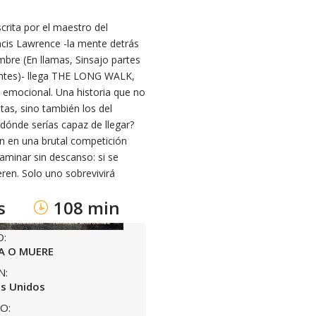
crita por el maestro del
ncis Lawrence -la mente detrás
mbre (En llamas, Sinsajo partes
ientes)- llega THE LONG WALK,
 emocional. Una historia que no
tas, sino también los del
dónde serías capaz de llegar?
an en una brutal competición
minar sin descanso: si se
ren. Solo uno sobrevivirá
s
108 min
O:
A O MUERE
N:
s Unidos
O: