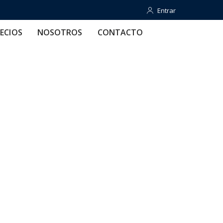
Entrar
Entrar
OTROS
CONTACTO
AYUDA
ECIOS
NOSOTROS
CONTACTO