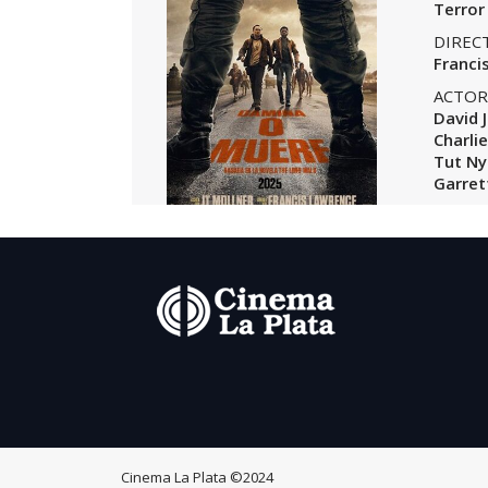
Terror
DIREC
Franci
ACTOR
David 
Charli
Tut Ny
Garret
Cinema La Plata
©2024