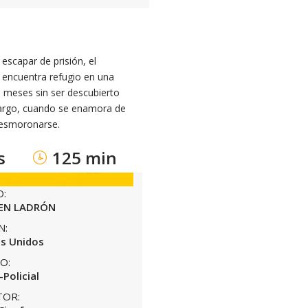
escapar de prisión, el
 encuentra refugio en una
e meses sin ser descubierto
argo, cuando se enamora de
desmoronarse.
s
125 min
O:
EN LADRÓN
N:
s Unidos
O:
Policial
TOR: