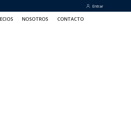
Entrar
Entrar
OTROS
CONTACTO
AYUDA
ECIOS
NOSOTROS
CONTACTO