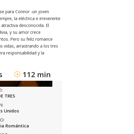
arse para Connor -un joven
mpre, la eléctrica e irreverente
y atractiva desconocida. El
ivia, y su amor crece
ntos. Pero su feliz romance
 vidas, arrastrando a los tres
era responsabilidad y la
s
112 min
O:
E TRES
N:
s Unidos
O:
ia Romántica