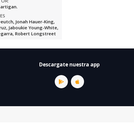
TOR:
artigan.
ES
eutch, Jonah Hauer-King,
ruz, Jaboukie Young-White,
egarra, Robert Longstreet
Descargate nuestra app