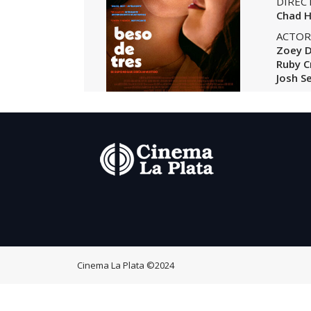
DIREC
Chad H
ACTOR
Zoey D
Ruby C
Josh S
Cinema La Plata
©2024