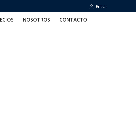
Entrar
Entrar
OTROS
CONTACTO
AYUDA
ECIOS
NOSOTROS
CONTACTO