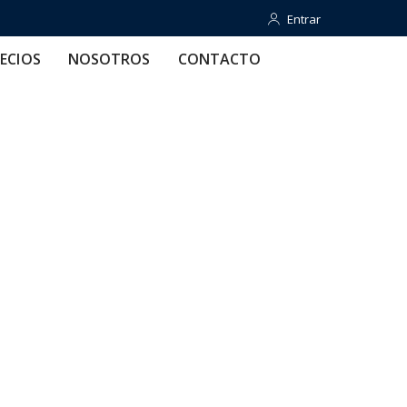
Entrar
Entrar
OTROS
CONTACTO
AYUDA
ECIOS
NOSOTROS
CONTACTO