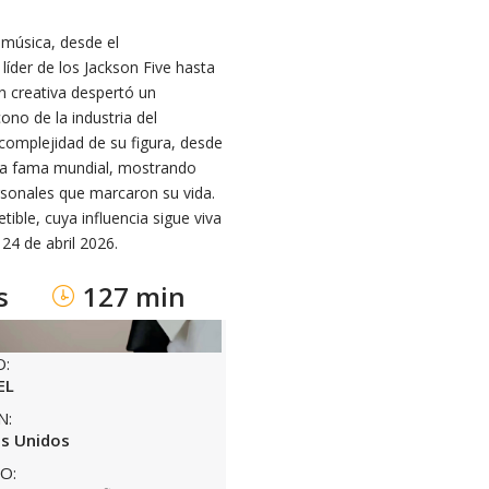
 música, desde el
líder de los Jackson Five hasta
ón creativa despertó un
no de la industria del
 complejidad de su figura, desde
 la fama mundial, mostrando
ersonales que marcaron su vida.
ible, cuya influencia sigue viva
 24 de abril 2026.
s
127 min
O:
EL
N:
s Unidos
O: