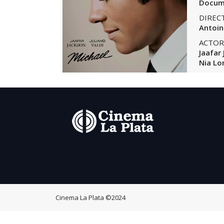
Docume
DIREC
Antoin
ACTOR
Jaafar
Nia Lo
Cinema La Plata
©2024