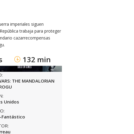
uerra imperiales siguen
 República trabaja para proteger
egendario cazarrecompensas
gu.
s
132 min
O:
WARS: THE MANDALORIAN
ROGU
N:
s Unidos
O:
-Fantástico
TOR:
vreau