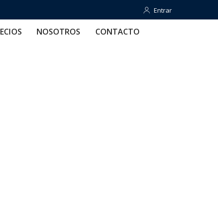
Entrar
Entrar
OTROS
CONTACTO
AYUDA
ECIOS
NOSOTROS
CONTACTO