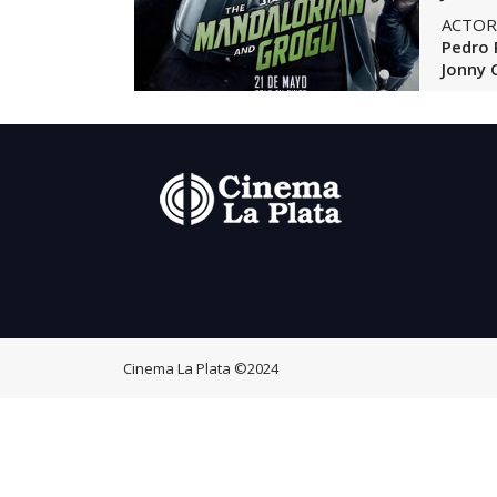
ACTOR
Pedro 
Jonny 
Cinema La Plata
©2024