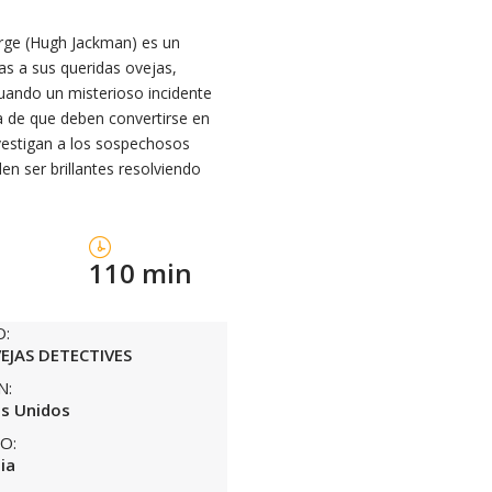
eorge (Hugh Jackman) es un
as a sus queridas ovejas,
uando un misterioso incidente
ta de que deben convertirse en
nvestigan a los sospechosos
n ser brillantes resolviendo
110 min
O:
EJAS DETECTIVES
N:
s Unidos
O:
ia