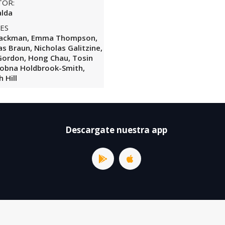
TOR:
alda
ES
Jackman, Emma Thompson,
as Braun, Nicholas Galitzine,
Gordon, Hong Chau, Tosin
Kobna Holdbrook-Smith,
 Hill
Descargate nuestra app