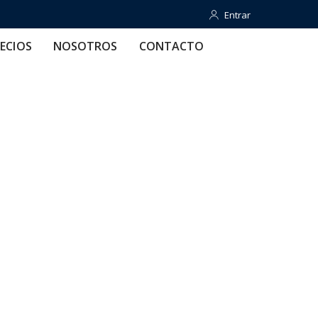
Entrar
Entrar
OTROS
CONTACTO
AYUDA
ECIOS
NOSOTROS
CONTACTO