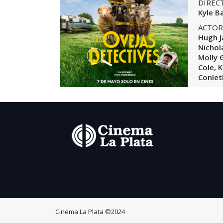
DIREC
Kyle B
ACTOR
Hugh 
Nichol
Molly 
Cole, 
Conleth
Cinema La Plata
©2024