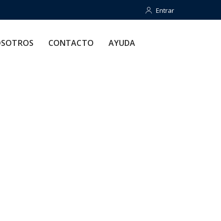
Entrar
Entrar
CONTACTO
AYUDA
SOTROS
CONTACTO
AYUDA