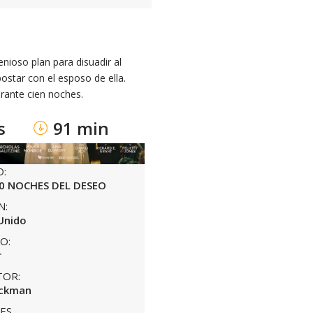
nioso plan para disuadir al
ostar con el esposo de ella.
rante cien noches.
s
91 min
O:
00 NOCHES DEL DESEO
N:
Unido
O:
r
TOR:
Jackman
ES